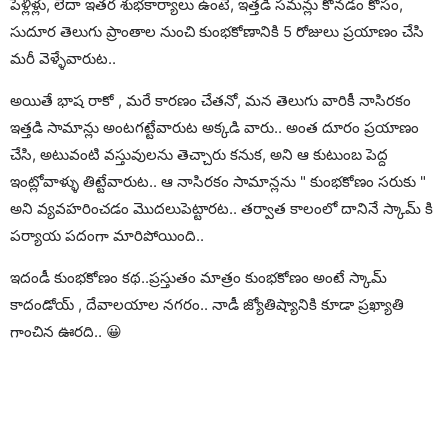
పెళ్లిళ్లు, లేదా ఇతర శుభకార్యాలు ఉంటె, ఇత్తడి సమన్లు కొనడం కోసం,
సుదూర తెలుగు ప్రాంతాల నుంచి కుంభకోణానికి 5 రోజులు ప్రయాణం చేసి
మరీ వెళ్ళేవారుట..
అయితే భాష రాకో , మరే కారణం చేతనో, మన తెలుగు వారికీ నాసిరకం
ఇత్తడి సామాన్లు అంటగట్టేవారుట అక్కడి వారు.. అంత దూరం ప్రయాణం
చేసి, అటువంటి వస్తువులను తెచ్చారు కనుక, అని ఆ కుటుంబ పెద్ద
ఇంట్లోవాళ్ళు తిట్టేవారుట.. ఆ నాసిరకం సామాన్లను " కుంభకోణం సరుకు "
అని వ్యవహరించడం మొదలుపెట్టారట.. తర్వాత కాలంలో దానినే స్కామ్ కి
పర్యాయ పదంగా మారిపోయింది..
ఇదండీ కుంభకోణం కథ..ప్రస్తుతం మాత్రం కుంభకోణం అంటే స్కామ్
కాదండోయ్ , దేవాలయాల నగరం.. నాడీ జ్యోతిష్యానికి కూడా ప్రఖ్యాతి
గాంచిన ఊరది.. 😀