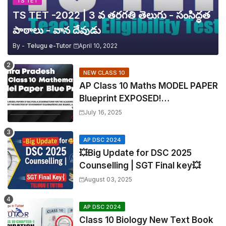
TS TET
TS TET -2022 | 3 వ తరగతి తెలుగు - సంసిద్ధత
పాఠాలు - వాన దేవుడు
By -
Telugu e-Tutor
April 10, 2022
NEW CLASS 10
AP Class 10 Maths MODEL PAPER
Blueprint EXPOSED!
Mathematics
July 16, 2025
AP DSC 2024
💥Big Update for DSC 2025
Counselling | SGT Final key💥
August 03, 2025
AP DSC 2024
Class 10 Biology New Text Book