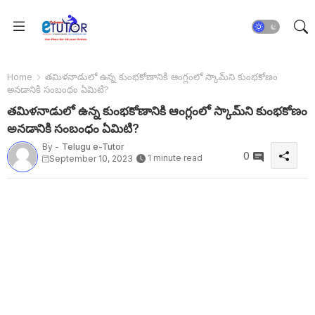
Home
తమిళనాడులో ఉన్న కుంభకోణానికి ఆంగ్లంలో స్కామ్‌ని కుంభకోణం
అనడానికి సంబంధం ఏమిటి?
తమిళనాడులో ఉన్న కుంభకోణానికి ఆంగ్లంలో స్కామ్‌ని కుంభకోణం
అనడానికి సంబంధం ఏమిటి?
By -
Telugu e-Tutor
0
1 minute read
September 10, 2023