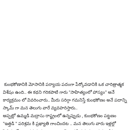
కుంభకోణానికి మోసానికి పర్యాయ పదంగా పేర్కోవడానికి ఒక చారిత్రాత్మక
విశేషం ఉంది.. ఈ కథని గరికపాటి గారు "సాహిత్యంలో హాస్యం" అనే
కార్యక్రమం లో వివరించారు.. మీరు సరిగ్గా గమనిస్తే కుంభకోణం అనే పదాన్ని
స్కామ్ గా మన తెలుగు వారే వ్యవహరిస్తారు..
అప్పట్లో ఉమ్మడి మద్రాసు రాష్ట్రంలో ఉన్నప్పుడు , కుంభకోణం పట్టణం
"ఇత్తడి " పరిశ్రమ కి ప్రఖ్యాతి గాంచిందట .. మన తెలుగు వారు ఇళ్లల్లో